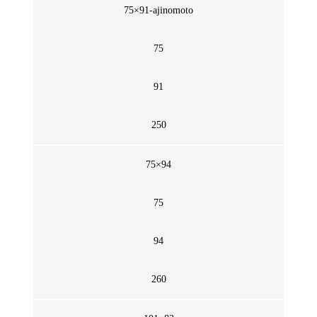
75×91-ajinomoto
75
91
250
75×94
75
94
260